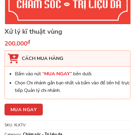
Xử lý kĩ thuật vùng
₫
200,000
CÁCH MUA HÀNG
Bấm vào nút
“MUA NGAY”
bên dưới.
Chọn Chi nhánh gần bạn nhất và bấm vào để liên hệ trực
tiếp Quản lý chi nhánh.
MUA NGAY
SKU:
XLKTV
Category:
Chăm sóc - Trị liệu da