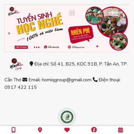
Địa chỉ: Số 41, B25, KDC 91B, P. Tân An, TP.
Cần Thơ
Email: homiqgroup@gmail.com
Điện thoại:
0917 422 115
Copyright 2023 © HomiQ Group